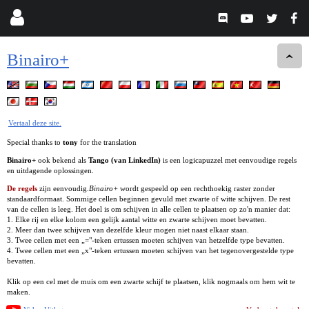
Binairo+
Vertaal deze site.
Special thanks to
tony
for the translation
Binairo+
ook bekend als
Tango (van LinkedIn)
is een logicapuzzel met eenvoudige regels
en uitdagende oplossingen.
De regels
zijn eenvoudig.
Binairo+
wordt gespeeld op een rechthoekig raster zonder
standaardformaat. Sommige cellen beginnen gevuld met zwarte of witte schijven. De rest
van de cellen is leeg. Het doel is om schijven in alle cellen te plaatsen op zo'n manier dat:
1. Elke rij en elke kolom een gelijk aantal witte en zwarte schijven moet bevatten.
2. Meer dan twee schijven van dezelfde kleur mogen niet naast elkaar staan.
3. Twee cellen met een „="-teken ertussen moeten schijven van hetzelfde type bevatten.
4. Twee cellen met een „x"-teken ertussen moeten schijven van het tegenovergestelde type
bevatten.
Klik op een cel met de muis om een zwarte schijf te plaatsen, klik nogmaals om hem wit te
maken.