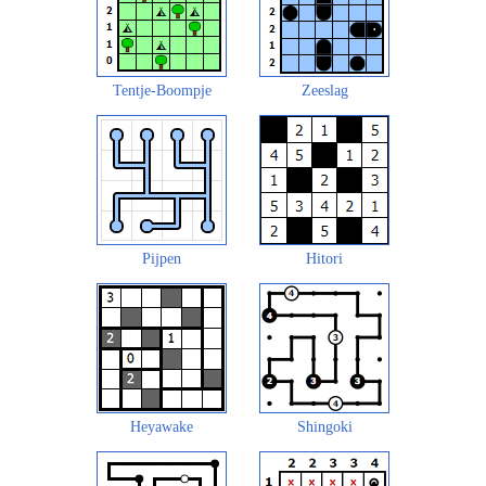
Tentje-Boompje
Zeeslag
Pijpen
Hitori
Heyawake
Shingoki