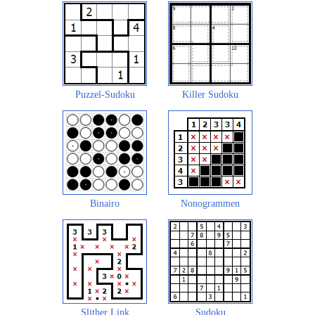
Puzzel-Sudoku
Killer Sudoku
Binairo
Nonogrammen
Slither Link
Sudoku