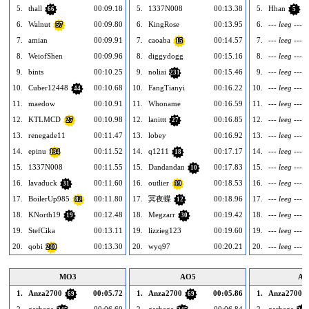
5.
thall
00:09.18
5.
1337N008
00:13.38
5.
Hhan
66
5
6.
Walnut
00:09.80
6.
KingRose
00:13.95
6.
--- leeg ---
57
7.
amian
00:09.91
7.
caoaba
00:14.57
7.
--- leeg ---
15
8.
WeiofShen
00:09.96
8.
diggydogg
00:15.16
8.
--- leeg ---
9.
bints
00:10.25
9.
noliai
00:15.46
9.
--- leeg ---
231
10.
Cuber12448
00:10.68
10.
FangTianyi
00:16.22
10.
--- leeg ---
44
11.
maedow
00:10.91
11.
Whoname
00:16.59
11.
--- leeg ---
12.
KTLMCD
00:10.98
12.
lanittt
00:16.85
12.
--- leeg ---
27
27
13.
renegade11
00:11.47
13.
lobey
00:16.92
13.
--- leeg ---
14.
epinu
00:11.52
14.
q1211
00:17.17
14.
--- leeg ---
134
18
15.
1337N008
00:11.55
15.
Dandandan
00:17.83
15.
--- leeg ---
10
16.
lavaduck
00:11.60
16.
outlier
00:18.53
16.
--- leeg ---
31
19
17.
BoilerUp985
00:11.80
17.
冥夜蝶
00:18.96
17.
--- leeg ---
82
12
18.
KNorth19
00:12.48
18.
Megzarr
00:19.42
18.
--- leeg ---
19
30
19.
StefCika
00:13.11
19.
lizzieg123
00:19.60
19.
--- leeg ---
20.
qobi
00:13.30
20.
wyq97
00:20.21
20.
--- leeg ---
240
MO3
AO5
AO
1.
Anza2700
00:05.72
1.
Anza2700
00:05.86
1.
Anza2700
69
69
2.
garbage
00:06.60
2.
garbage
00:06.84
2.
garbage