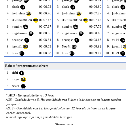
245
245
245
3.
clock
00:06.72
3.
clock
00:06.89
3.
clock
14
14
14
4.
jaybrainer
00:06.76
4.
jaybrainer
00:07.27
4.
jaybrainer
275
275
2
5.
skkrtthat#0988
00:07.42
5.
skkrtthat#0988
00:07.62
5.
skkrtthat#0
123
123
6.
numbrr
00:07.67
6.
numbrr
00:07.79
6.
numbrr
322
322
322
7.
ungebrowst
00:08.06
7.
ungebrowst
00:08.60
7.
ungebrowst
48
48
8.
deusipse
00:08.54
8.
deusipse
00:08.65
8.
vx14
8
8
184
9.
jeremi1
00:08.59
9.
NooM
00:08.92
9.
jeremi1
200
326
200
10.
boru
00:08.68
10.
boru
00:09.02
10.
llmt9
131
131
101
Robots / programmatic solvers
1.
siebi
1
2.
tlstyer
151
3.
Asaf1
1
* MO3 - Het gemiddelde van 3 keer.
AO5 - Gemiddelde van 5. Het gemiddelde van 5 keer als de hoogste en laagste worden
genegeerd.
AO12 - Gemiddelde van 12. Het gemiddelde van 12 keer als de hoogste en laagste
worden genegeerd.
Je moet ingelogd zijn om je gemiddeldes te volgen
Nieuwe puzzel