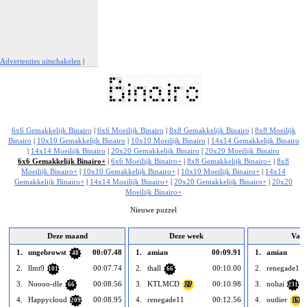
Advertenties uitschakelen
|
Report This Ad
6x6 Gemakkelijk Binairo
|
6x6 Moeilijk Binairo
|
8x8 Gemakkelijk Binairo
|
8x8 Moeilijk
Binairo
|
10x10 Gemakkelijk Binairo
|
10x10 Moeilijk Binairo
|
14x14 Gemakkelijk Binairo
|
14x14 Moeilijk Binairo
|
20x20 Gemakkelijk Binairo
|
20x20 Moeilijk Binairo
6x6 Gemakkelijk Binairo+
|
6x6 Moeilijk Binairo+
|
8x8 Gemakkelijk Binairo+
|
8x8
Moeilijk Binairo+
|
10x10 Gemakkelijk Binairo+
|
10x10 Moeilijk Binairo+
|
14x14
Gemakkelijk Binairo+
|
14x14 Moeilijk Binairo+
|
20x20 Gemakkelijk Binairo+
|
20x20
Moeilijk Binairo+
Nieuwe puzzel
Deze maand
Deze week
Van
1.
ungebrowst
00:07.48
1.
amian
00:09.91
1.
amian
48
2.
llmt9
00:07.74
2.
thall
00:10.00
2.
renegade11
101
66
3.
Noooo-dle
00:08.56
3.
KTLMCD
00:10.98
3.
noliai
66
27
231
4.
Happycloud
00:08.95
4.
renegade11
00:12.56
4.
outlier
209
19