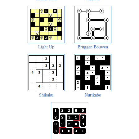
Light Up
Bruggen Bouwen
Shikaku
Nurikabe