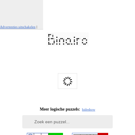
Advertenties uitschakelen
|
Report This Ad
Meer logische puzzels:
hide
show