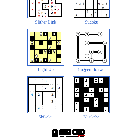
Slither Link
Sudoku
Light Up
Bruggen Bouwen
Shikaku
Nurikabe