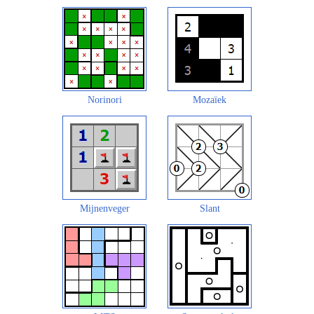
Norinori
Mozaïek
Mijnenveger
Slant