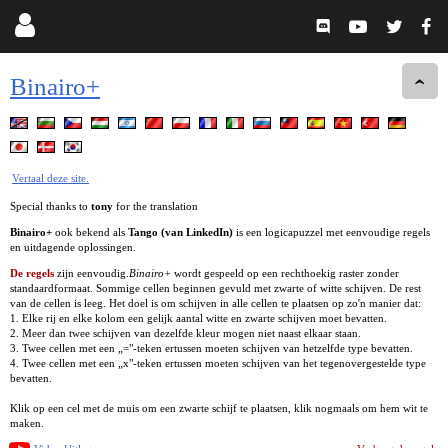
Binairo+
Vertaal deze site.
Special thanks to
tony
for the translation
Binairo+
ook bekend als
Tango (van LinkedIn)
is een logicapuzzel met eenvoudige regels
en uitdagende oplossingen.
De regels
zijn eenvoudig.
Binairo+
wordt gespeeld op een rechthoekig raster zonder
standaardformaat. Sommige cellen beginnen gevuld met zwarte of witte schijven. De rest
van de cellen is leeg. Het doel is om schijven in alle cellen te plaatsen op zo'n manier dat:
1. Elke rij en elke kolom een gelijk aantal witte en zwarte schijven moet bevatten.
2. Meer dan twee schijven van dezelfde kleur mogen niet naast elkaar staan.
3. Twee cellen met een „="-teken ertussen moeten schijven van hetzelfde type bevatten.
4. Twee cellen met een „x"-teken ertussen moeten schijven van het tegenovergestelde type
bevatten.
Klik op een cel met de muis om een zwarte schijf te plaatsen, klik nogmaals om hem wit te
maken.