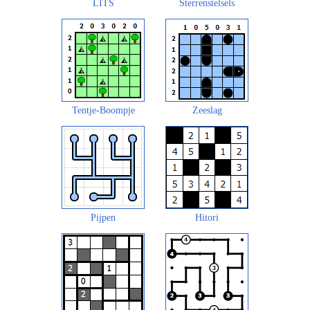
LITS
Sterrenstelsels
Tentje-Boompje
Zeeslag
Pijpen
Hitori